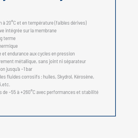
n à 20°C et en température (faibles dérives)
ve intégrée sur la membrane
ng terme
thermique
e et endurance aux cycles en pression
rement métallique, sans joint ni séparateur
n jusqu’à –1 bar
es fluides corrosifs : huiles, Skydrol, Kérosène,
6,etc.
s de –55 à +260°C avec performances et stabilité