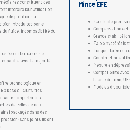
ermédiaires constituent des
Mince EFE
nt interdire leur utilisation
isque de pollution du
Excellente précisio
cision introduites par le
Compensation acti
 du fluide, incompatibilité du
Grande stabilité lo
Faible hystérésis 
Longue durée de vi
oudée sur le raccord de
Construction entiè
compatible avec la majorité
Mesure en dépressio
Compatibilité avec l
liquide de frein, UF
offre technologique en
Modèles disponible
ve
à base silicium, très
nsacré d’importantes
oches de celles de nos
 ainsi packagés dans des
ression (sans joint). Ils ont
e.