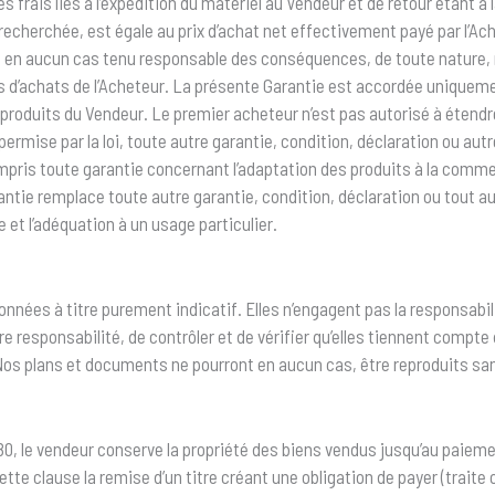
les frais liés à l’expédition du matériel au Vendeur et de retour étant
st recherchée, est égale au prix d’achat net effectivement payé par l’
re en aucun cas tenu responsable des conséquences, de toute nature, 
ons d’achats de l’Acheteur. La présente Garantie est accordée uniquem
produits du Vendeur. Le premier acheteur n’est pas autorisé à étendre
mise par la loi, toute autre garantie, condition, déclaration ou autre 
pris toute garantie concernant l’adaptation des produits à la commerc
antie remplace toute autre garantie, condition, déclaration ou tout au
 et l’adéquation à un usage particulier.
es à titre purement indicatif. Elles n’engagent pas la responsabili
opre responsabilité, de contrôler et de vérifier qu’elles tiennent comp
 Nos plans et documents ne pourront en aucun cas, être reproduits sa
, le vendeur conserve la propriété des biens vendus jusqu’au paiement 
e clause la remise d’un titre créant une obligation de payer (traite