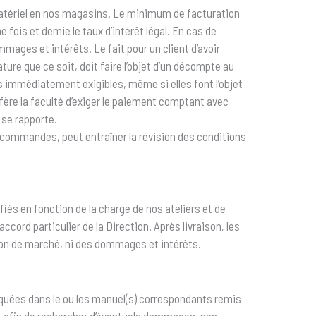
 matériel en nos magasins. Le minimum de facturation
e fois et demie le taux d’intérêt légal. En cas de
mages et intérêts. Le fait pour un client d’avoir
ature que ce soit, doit faire l’objet d’un décompte au
s immédiatement exigibles, même si elles font l’objet
fère la faculté d’exiger le paiement comptant avec
 se rapporte.
commandes, peut entraîner la révision des conditions
fiés en fonction de la charge de nos ateliers et de
d particulier de la Direction. Après livraison, les
tion de marché, ni des dommages et intérêts.
diquées dans le ou les manuel(s) correspondants remis
çus, afin de rechercher d’éventuels dommages, non