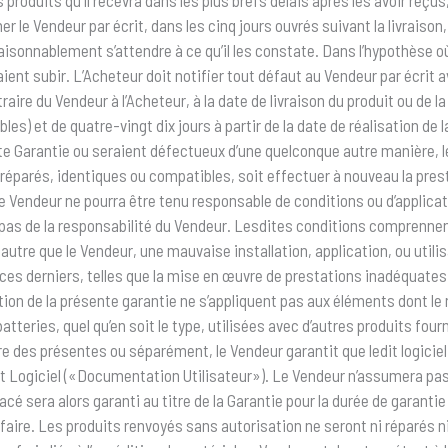
r le Vendeur par écrit, dans les cinq jours ouvrés suivant la livrais
aisonnablement s’attendre à ce qu’il les constate. Dans l’hypothèse où
t subir. L’Acheteur doit notifier tout défaut au Vendeur par écrit ava
re du Vendeur à l’Acheteur, à la date de livraison du produit ou de la
es) et de quatre-vingt dix jours à partir de la date de réalisation de
e Garantie ou seraient défectueux d’une quelconque autre manière, le 
réparés, identiques ou compatibles, soit effectuer à nouveau la prestati
. Le Vendeur ne pourra être tenu responsable de conditions ou d’applica
t pas de la responsabilité du Vendeur. Lesdites conditions comprennen
e autre que le Vendeur, une mauvaise installation, application, ou uti
 ces derniers, telles que la mise en œuvre de prestations inadéquates
n de la présente garantie ne s’appliquent pas aux éléments dont le nu
 batteries, quel qu’en soit le type, utilisées avec d’autres produits f
itre des présentes ou séparément, le Vendeur garantit que ledit logiciel
 Logiciel («Documentation Utilisateur»). Le Vendeur n’assumera pas l
acé sera alors garanti au titre de la Garantie pour la durée de garanti
e faire. Les produits renvoyés sans autorisation ne seront ni réparés n