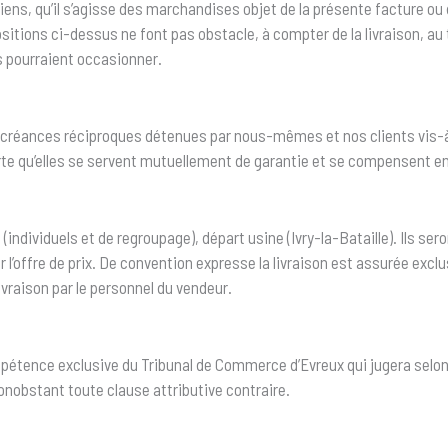
ens, qu’il s’agisse des marchandises objet de la présente facture ou 
itions ci-dessus ne font pas obstacle, à compter de la livraison, au t
s pourraient occasionner.
 créances réciproques détenues par nous-mêmes et nos clients vis-à-v
rte qu’elles se servent mutuellement de garantie et se compensent ent
 (individuels et de regroupage), départ usine (Ivry-la-Bataille). Ils se
 l’offre de prix. De convention expresse la livraison est assurée excl
ivraison par le personnel du vendeur.
ompétence exclusive du Tribunal de Commerce d’Evreux qui jugera selon
nonobstant toute clause attributive contraire.