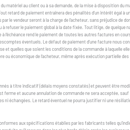
on du matériel au client ou à sa demande, de la mise à disposition du
Tout retard de paiement entraînera des pénalités d’un intérêt égal à un
par le vendeur seront à la charge de l’acheteur, sans préjudice de dom
u à refuser le paiement global à la date fixée. Tout litige, de quelque n
 à l’échéance rend le paiement de toutes les autres factures en cour
 d’escomptes éventuels. Le défaut de paiement d’une facture nous con
ise et quelles que soient les conditions de la commande à laquelle elle
re ou économique de l’acheteur, même après exécution partielle des 
onnés à titre indicatif (délais moyens constatés) et peuvent être modi
ferme et aucune annulation de commande ne sera acceptée, sauf accor
ni échangées. Le retard éventuel ne pourra justifier ni une résilia
conformes aux spécifications établies par les fabricants telles qu’in
s produits qu’il recevra dans les plus brefs délais après les avoir re