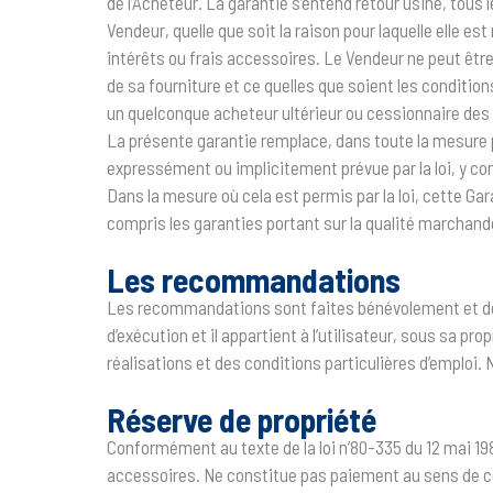
de l’Acheteur. La garantie s’entend retour usine, tous 
Vendeur, quelle que soit la raison pour laquelle elle e
intérêts ou frais accessoires. Le Vendeur ne peut êt
de sa fourniture et ce quelles que soient les conditi
un quelconque acheteur ultérieur ou cessionnaire des 
La présente garantie remplace, dans toute la mesure per
expressément ou implicitement prévue par la loi, y com
Dans la mesure où cela est permis par la loi, cette Gar
compris les garanties portant sur la qualité marchande
Les recommandations
Les recommandations sont faites bénévolement et donné
d’exécution et il appartient à l’utilisateur, sous sa pr
réalisations et des conditions particulières d’emploi.
Réserve de propriété
Conformément au texte de la loi n’80-335 du 12 mai 1980
accessoires. Ne constitue pas paiement au sens de cett