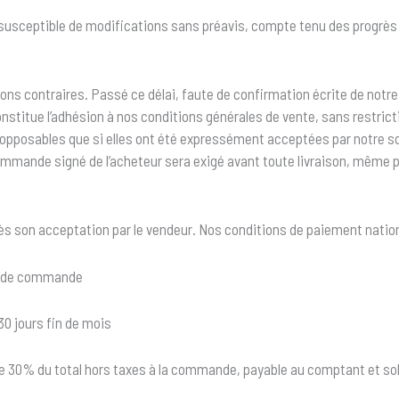
 susceptible de modifications sans préavis, compte tenu des progrès
ions contraires. Passé ce délai, faute de confirmation écrite de notre
titue l’adhésion à nos conditions générales de vente, sans restrictio
t opposables que si elles ont été expressément acceptées par notre so
mande signé de l’acheteur sera exigé avant toute livraison, même par
s son acceptation par le vendeur. Nos conditions de paiement nationa
on de commande
0 jours fin de mois
0% du total hors taxes à la commande, payable au comptant et solde 