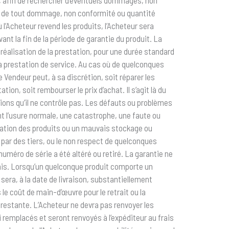
on, de tout dommage, non conformité ou quantité
 l’Acheteur revend les produits, l’Acheteur sera
nt la fin de la période de garantie du produit. La
 réalisation de la prestation, pour une durée standard
 la prestation de service. Au cas où de quelconques
Vendeur peut, à sa discrétion, soit réparer les
on, soit rembourser le prix d’achat. Il s’agit là du
tions qu’il ne contrôle pas. Les défauts ou problèmes
t l’usure normale, une catastrophe, une faute ou
lisation des produits ou un mauvais stockage ou
 par des tiers, ou le non respect de quelconques
méro de série a été altéré ou retiré. La garantie ne
ournis. Lorsqu’un quelconque produit comporte un
 sera, à la date de livraison, substantiellement
e coût de main-d’œuvre pour le retrait ou la
e restante. L’Acheteur ne devra pas renvoyer les
i remplacés et seront renvoyés à l’expéditeur au frais