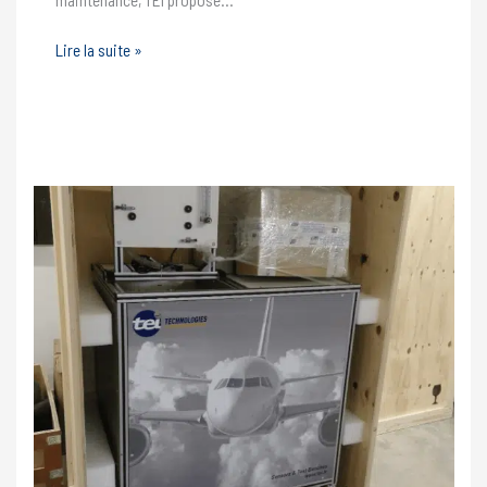
Maintien
Lire la suite »
en
conditions
opérationnelles