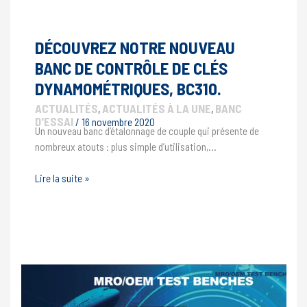
concours
de
la
DÉCOUVREZ NOTRE NOUVEAU
Région
BANC DE CONTRÔLE DE CLÉS
Normandie
DYNAMOMÉTRIQUES, BC310.
ACTUALITÉS
ACTUALITÉS À LA UNE
BANC
,
,
D'ESSAI
/
16 novembre 2020
Un nouveau banc d’étalonnage de couple qui présente de
nombreux atouts : plus simple d’utilisation,…
Découvrez
Lire la suite »
notre
nouveau
banc
de
contrôle
de
clés
dynamométriques,