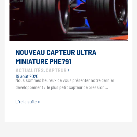
NOUVEAU CAPTEUR ULTRA
MINIATURE PHE791
ACTUALITÉS
CAPTEUR
,
/
19 août 2020
Nous sommes heureux de vous présenter notre dernier
développement : le plus petit capteur de pression…
Nouveau
Lire la suite »
capteur
ultra
miniature
PHE791