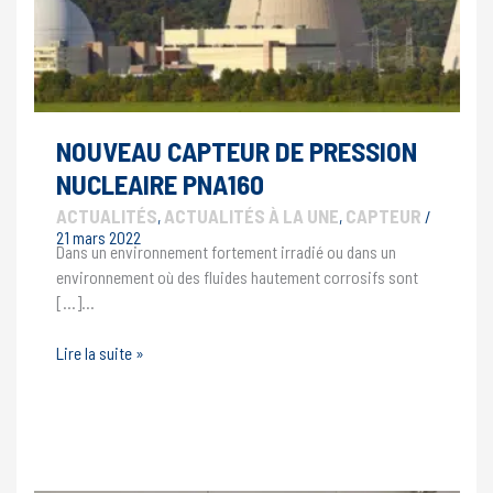
NOUVEAU CAPTEUR DE PRESSION
NUCLEAIRE PNA160
ACTUALITÉS
ACTUALITÉS À LA UNE
CAPTEUR
,
,
/
21 mars 2022
Dans un environnement fortement irradié ou dans un
environnement où des fluides hautement corrosifs sont
[…]…
NOUVEAU
Lire la suite »
CAPTEUR
DE
PRESSION
NUCLEAIRE
PNA160