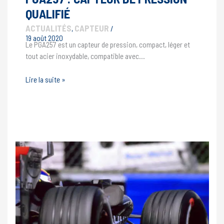
QUALIFIÉ
ACTUALITÉS
CAPTEUR
,
/
19 août 2020
Le PGA257 est un capteur de pression, compact, léger et
tout acier inoxydable, compatible avec…
PGA257
Lire la suite »
:
capteur
de
pression
qualifié