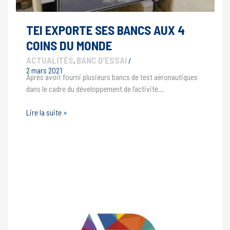
TEI EXPORTE SES BANCS AUX 4
COINS DU MONDE
ACTUALITÉS
BANC D'ESSAI
,
/
2 mars 2021
Après avoir fourni plusieurs bancs de test aéronautiques
dans le cadre du développement de l’activité…
TEI
Lire la suite »
exporte
ses
bancs
aux
4
coins
du
monde