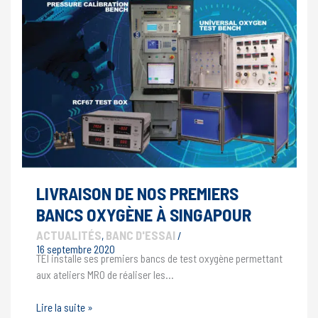
BC310.
LIVRAISON DE NOS PREMIERS
BANCS OXYGÈNE À SINGAPOUR
ACTUALITÉS
BANC D'ESSAI
,
/
16 septembre 2020
TEI installe ses premiers bancs de test oxygène permettant
aux ateliers MRO de réaliser les…
Livraison
Lire la suite »