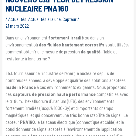
NUCLEAIRE PNA160
/
Actualités
,
Actualités à la une
,
Capteur
/
21 mars 2022
Dans un environnement
fortement irradié
ou dans un
environnement où
des fluides hautement corrosifs
sont utilisés,
comment obtenir une mesure de pression
de qualité
, fiable et
résistante à long terme ?
TEI
, fournisseur de l’industrie de l’énergie nucléaire depuis de
nombreuses années, a développé et qualifié des solutions adaptées
made in France
à ces environnements exigeants. Nous proposons
des
capteurs de pression haute performance
compatibles avec
le tritium, l’hexafluorure d’uranium (UF6), des environnements
fortement irradiés (jusqu’à 1000kGy) et d’importants champs
magnétiques, et qui conservent une très bonne stabilité de signal. Le
capteur
PNA160
, le faisceau électrique (connectique et câble) et le
conditionneur de signal adaptés à l’environnement de l’application
peuvent vous être proposés ensemble. Vous disposerez ainsi d’un