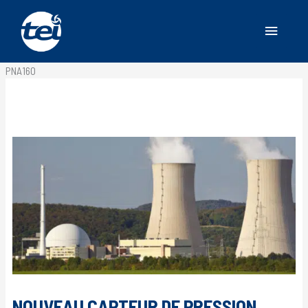
Menu
Accueil
/
Actualités
/
NOUVEAU CAPTEUR DE PRESSION NUCLEAIRE
princip
PNA160
NOUVEAU CAPTEUR DE PRESSION